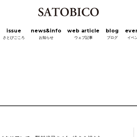
news&info
web article
blog
event&wor
ろ
お知らせ
ウェブ記事
ブログ
イベント＆ワーク
issue
news&info
web article
blog
eve
さとびごころ
お知らせ
ウェブ記事
ブログ
イベ