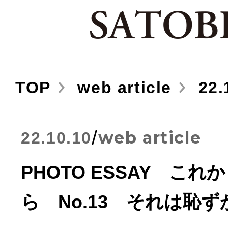
TOP
web article
22.
/
web article
22.10.10
PHOTO ESSAY こ
ら No.13 それは恥