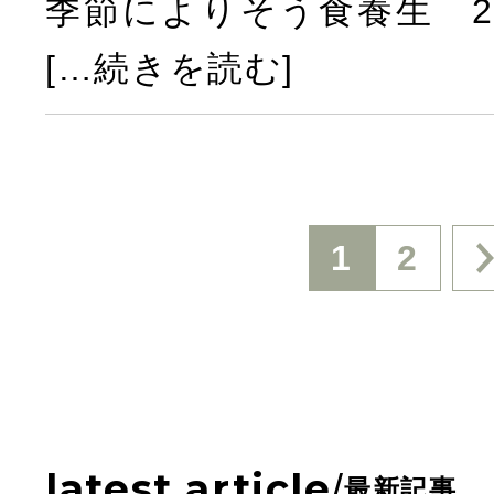
季節によりそう食養生 2
[…続きを読む]
投
1
2
稿
の
latest article
/
最新記事