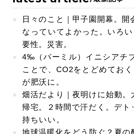
ペ
日々のこと｜甲子園開幕。開
ー
なっていてよかった。いろい
要性。災害。
ジ
4‰（パーミル）イニシアチ
ことで、CO2をとどめてお
送
が肥沃に。
畑活だより｜夜明けに始動。
り
帰宅。２時間で汗だく。デト
持ちいい。
地球温暖化をどう防ぐ？夏の