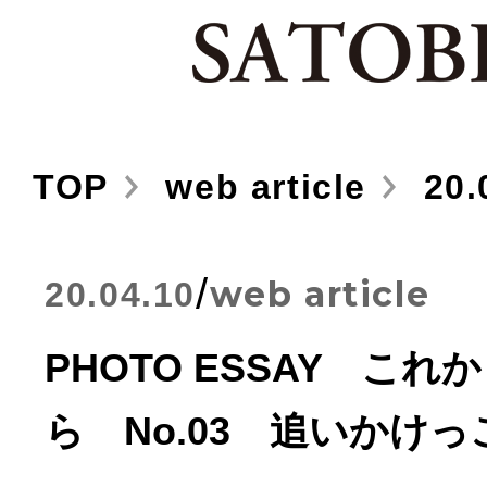
TOP
web article
20.
/
web article
20.04.10
PHOTO ESSAY こ
ら No.03 追いかけっ