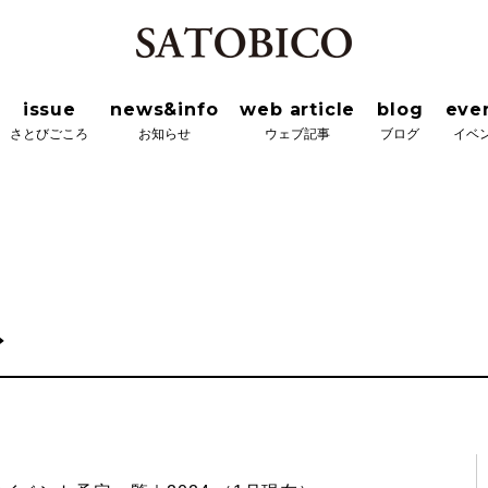
news&info
web article
blog
event&wor
ろ
お知らせ
ウェブ記事
ブログ
イベント＆ワーク
issue
news&info
web article
blog
eve
さとびごころ
お知らせ
ウェブ記事
ブログ
イベ
ト