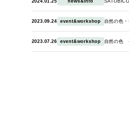
2024.01.25
news&info
SATOBI
2023.09.24
event&workshop
自然の色・
2023.07.26
event&workshop
自然の色 