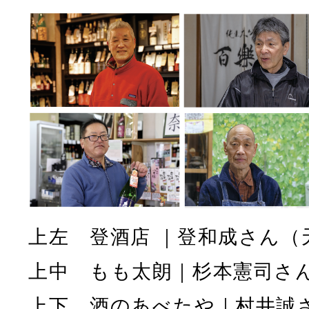
上左 登酒店 ｜登和成さん（
上中 もも太朗｜杉本憲司さ
上下 酒のあべたや｜村井誠