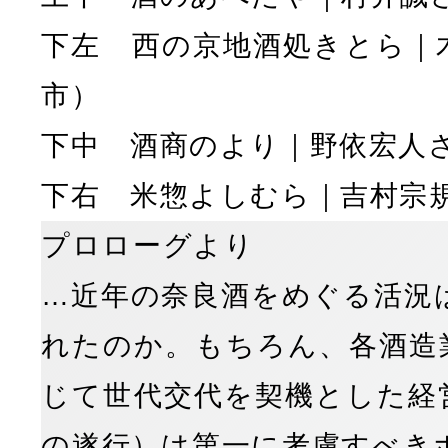
下左 西の京地酒処きとら｜
市）
下中 酒商のより｜野依宏人
下右 米惣よしむら｜吉村宗
プロローグより
…近年の奈良酒をめぐる活況
れたのか。もちろん、各酒造
じて世代交代を契機とした経
の遂行）は第一に考慮すべき