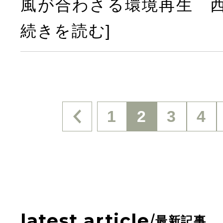
風が合わさる環境再生 西
続きを読む]
投
1
2
3
4
稿
の
latest article
/
最新記事