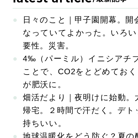
ペ
日々のこと｜甲子園開幕。開
ー
なっていてよかった。いろい
要性。災害。
ジ
4‰（パーミル）イニシアチ
ことで、CO2をとどめてお
送
が肥沃に。
畑活だより｜夜明けに始動。
り
帰宅。２時間で汗だく。デト
持ちいい。
地球温暖化をどう防ぐ？夏の