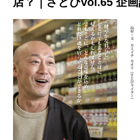
店？｜さとびvol.65 企