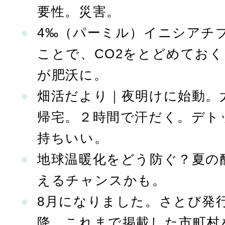
要性。災害。
4‰（パーミル）イニシアチ
ことで、CO2をとどめてお
が肥沃に。
畑活だより｜夜明けに始動。
帰宅。２時間で汗だく。デト
持ちいい。
地球温暖化をどう防ぐ？夏の
えるチャンスかも。
8月になりました。さとび発行
降、これまで掲載した市町村