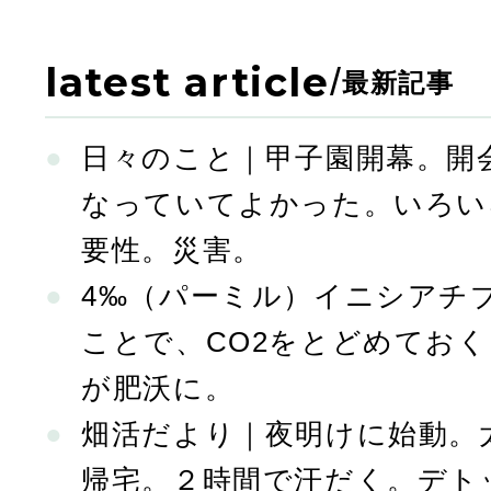
の
latest article
/
最新記事
ペ
日々のこと｜甲子園開幕。開
ー
なっていてよかった。いろい
要性。災害。
ジ
4‰（パーミル）イニシアチ
ことで、CO2をとどめてお
送
が肥沃に。
畑活だより｜夜明けに始動。
り
帰宅。２時間で汗だく。デト