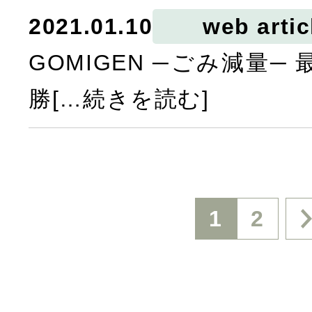
2021.01.10
web artic
GOMIGEN ─ごみ減量─
勝[…続きを読む]
投
1
2
稿