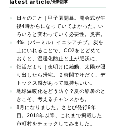
latest article
/
最新記事
日々のこと｜甲子園開幕。開会式が午
後4時からになっていてよかった。い
ろいろと変わっていく必要性。災害。
4‰（パーミル）イニシアチブ。炭を
土にいれることで、CO2をとどめて
おくと、温暖化防止と土が肥沃に。
畑活だより｜夜明けに始動。太陽が照
り出したら帰宅。２時間で汗だく。デ
トックス感があって気持ちいい。
地球温暖化をどう防ぐ？夏の酷暑のと
きこそ、考えるチャンスかも。
8月になりました。さとび発行9年
目。2018年以降、これまで掲載した
市町村をチェックしてみました。