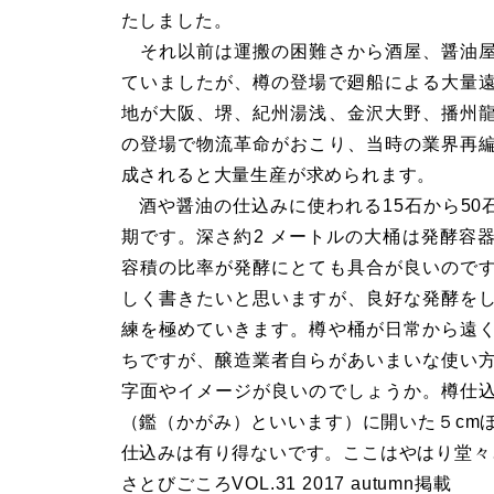
たしました。
それ以前は運搬の困難さから酒屋、醤油屋
ていましたが、樽の登場で廻船による大量
地が大阪、堺、紀州湯浅、金沢大野、播州
の登場で物流革命がおこり、当時の業界再
成されると大量生産が求められます。
酒や醤油の仕込みに使われる15石から50
期です。深さ約2 メートルの大桶は発酵容
容積の比率が発酵にとても具合が良いので
しく書きたいと思いますが、良好な発酵を
練を極めていきます。樽や桶が日常から遠
ちですが、醸造業者自らがあいまいな使い
字面やイメージが良いのでしょうか。樽仕
（鑑（かがみ）といいます）に開いた５cm
仕込みは有り得ないです。ここはやはり堂々
さとびごころVOL.31 2017 autumn掲載