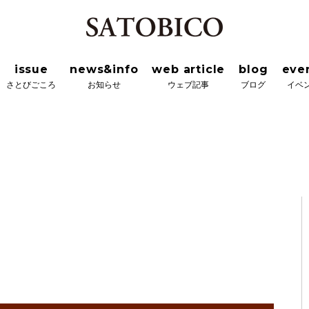
news&info
web article
blog
event&wor
ろ
お知らせ
ウェブ記事
ブログ
イベント＆ワーク
issue
news&info
web article
blog
eve
さとびごころ
お知らせ
ウェブ記事
ブログ
イベ