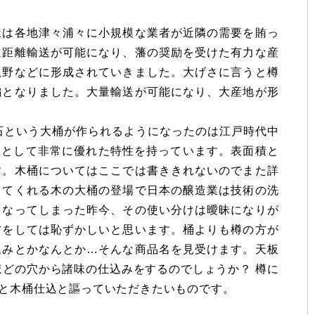
は各地津々浦々に小規模な業者が近隣の需要を賄っ
遠距離輸送が可能になり、藩の奨励を受けた有力な産
龍野などに形成されていきました。大げさに言うと樽
編となりました。大量輸送が可能になり、大産地が形
石という大桶が作られるようになったのは江戸時代中
器として非常に優れた特性を持っています。表面積と
す。木桶についてはここでは書ききれないのでまた詳
してくれる木の大桶の登場で日本の醸造業は技術の洗
くなってしまった昨今、その使い分けは曖昧になりが
方をしては恥ずかしいと思います。桶よりも樽の方が
込みとかなんとか…そんな商品名を見受けます。天板
ほどの穴から諸味の仕込みをするのでしょうか？ 樽に
と木桶仕込と謳っていただきたいものです。