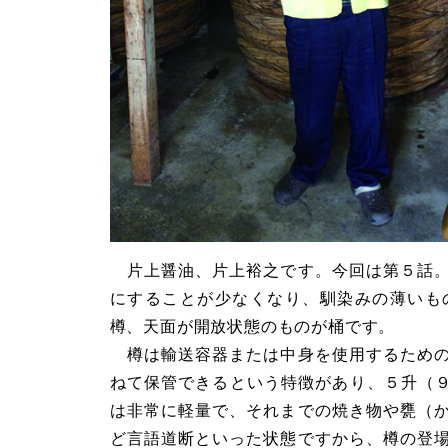
片上醤油、片上裕之です。今回は第５話。
にすることが少なくなり、馴染みの薄いも
樽、天面が開放状態のものが桶です。
樽は輸送容器または中身を使用するための
ねて保管できるという特徴があり、５升（９
は非常に軽量で、それまでの焼き物や甕（
ど言語道断といった状態ですから、樽の登