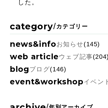
した。
category
/
カテゴリー
news&info
お知らせ
(145)
web article
ウェブ記事
(204
blog
ブログ
(146)
event&workshop
イベン
archive
/
年別アーカイブ