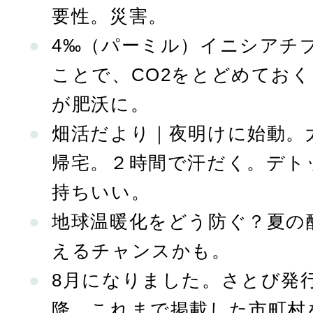
要性。災害。
4‰（パーミル）イニシアチ
ことで、CO2をとどめてお
が肥沃に。
畑活だより｜夜明けに始動。
帰宅。２時間で汗だく。デト
持ちいい。
地球温暖化をどう防ぐ？夏の
えるチャンスかも。
8月になりました。さとび発行
降、これまで掲載した市町村