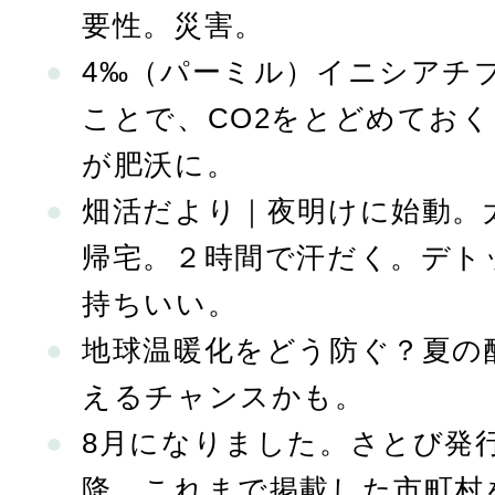
要性。災害。
4‰（パーミル）イニシアチ
ことで、CO2をとどめてお
が肥沃に。
畑活だより｜夜明けに始動。
帰宅。２時間で汗だく。デト
持ちいい。
地球温暖化をどう防ぐ？夏の
えるチャンスかも。
8月になりました。さとび発行
降、これまで掲載した市町村