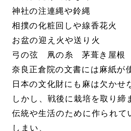
神社の注連縄や鈴縄
相撲の化粧回しや線香花火
お盆の迎え火や送り火
弓の弦 凧の糸 茅葺き屋根
奈良正倉院の文書には麻紙が
日本の文化財にも麻は欠かせ
しかし、戦後に栽培を取り締
伝統や生活のために作られて
しまい、