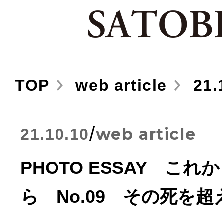
TOP
web article
21.
/
web article
21.10.10
PHOTO ESSAY こ
ら No.09 その死を