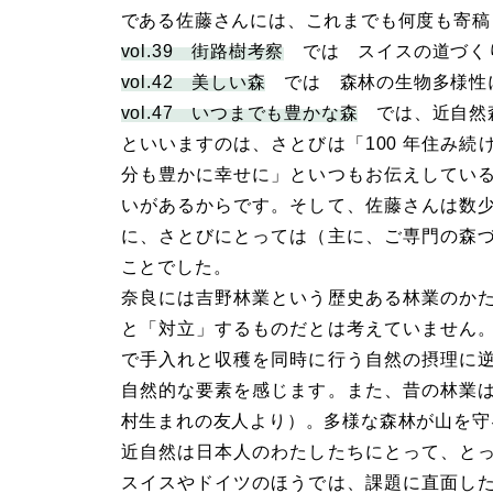
である佐藤さんには、これまでも何度も寄稿
vol.39 街路樹考察
では スイスの道づく
vol.42 美しい森
では 森林の生物多様性
vol.47 いつまでも豊かな森
では、近自然
といいますのは、さとびは「100 年住み
分も豊かに幸せに」といつもお伝えしてい
いがあるからです。そして、佐藤さんは数
に、さとびにとっては（主に、ご専門の森
ことでした。
奈良には吉野林業という歴史ある林業のか
と「対立」するものだとは考えていません
で手入れと収穫を同時に行う自然の摂理に
自然的な要素を感じます。また、昔の林業
村生まれの友人より）。多様な森林が山を守
近自然は日本人のわたしたちにとって、と
スイスやドイツのほうでは、課題に直面し