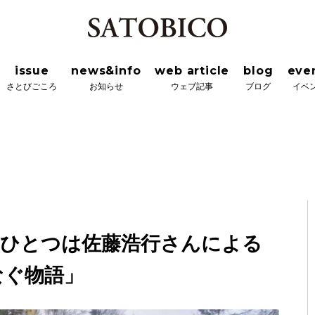
news&info
web article
blog
event&wor
ろ
お知らせ
ウェブ記事
ブログ
イベント＆ワーク
issue
news&info
web article
blog
eve
さとびごころ
お知らせ
ウェブ記事
ブログ
イベ
もうひとつは佐藤浩行さんによる
なぐ物語」