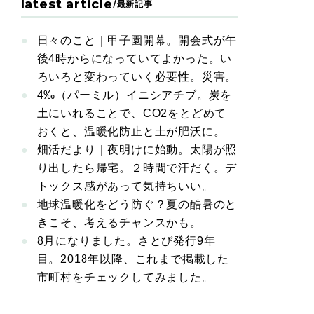
latest article
/
最新記事
日々のこと｜甲子園開幕。開会式が午
後4時からになっていてよかった。い
ろいろと変わっていく必要性。災害。
4‰（パーミル）イニシアチブ。炭を
土にいれることで、CO2をとどめて
おくと、温暖化防止と土が肥沃に。
畑活だより｜夜明けに始動。太陽が照
り出したら帰宅。２時間で汗だく。デ
トックス感があって気持ちいい。
地球温暖化をどう防ぐ？夏の酷暑のと
きこそ、考えるチャンスかも。
8月になりました。さとび発行9年
目。2018年以降、これまで掲載した
市町村をチェックしてみました。