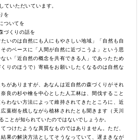
していただいています。
りを
についてを
森づくりの話を
続けたいのは自然にも人にもやさしい地域」「自然も自
るそのベースに「人間が自然に近づこうよ」という思
少ない「近自然の概念を共有できる人」であったため
づくりのほうで）寄稿をお願いしたくなるのは自然な
たちがありますが、あなんは近自然の森づくりがそれ
。奈良の杉や檜を中心とした人工林は、間伐すること
逆らわない方法によって維持されてきたところに、近
は広葉樹を残しながら植林されたとも聞きます（天川
ることが知られていたのではないでしょうか。
ってつけたような異質なものではありません。ただ、
た結果の解決方法としてそうなっていて、遅まきなが