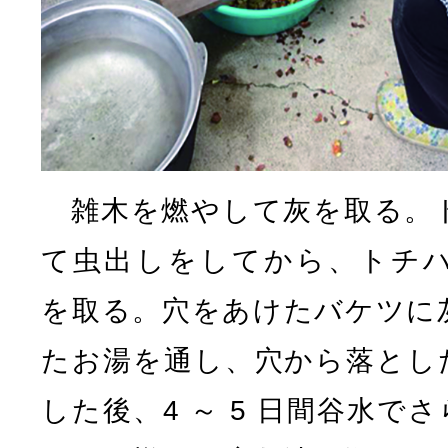
雑木を燃やして灰を取る。
て虫出しをしてから、トチ
を取る。穴をあけたバケツに
たお湯を通し、穴から落とし
した後、4 ～ 5 日間谷水で