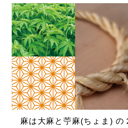
麻は大麻と苧麻(ちょま) の