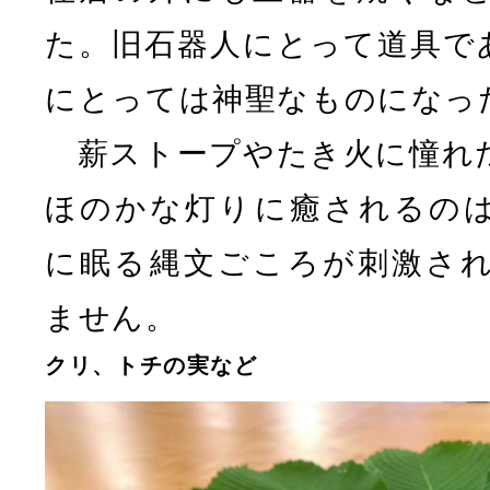
た。旧石器人にとって道具で
にとっては神聖なものになっ
薪ストープやたき火に憧れ
ほのかな灯りに癒されるの
に眠る縄文ごころが刺激さ
ません。
クリ、トチの実など