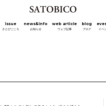
news&info
web article
blog
event&wor
ろ
お知らせ
ウェブ記事
ブログ
イベント＆ワーク
issue
news&info
web article
blog
eve
さとびごころ
お知らせ
ウェブ記事
ブログ
イベ