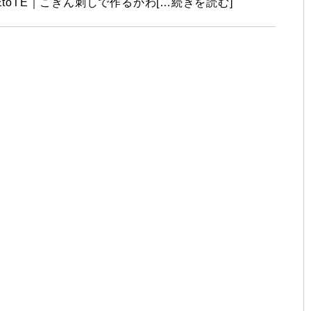
EtoTE｜こぎん刺しで作るかわ[…続きを読む]