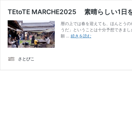
TEtoTE MARCHE2025 素晴らし
暦の上では春を迎えても、ほんとうの春
うだ」ということは十分予想できまし
TEtoTE
願 …
続きを読む
MARCHE2025
素
さとびこ
晴
ら
し
い
1
日
を、
あ
り
が
と
う