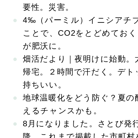
要性。災害。
4‰（パーミル）イニシアチ
ことで、CO2をとどめてお
が肥沃に。
畑活だより｜夜明けに始動。
帰宅。２時間で汗だく。デト
持ちいい。
地球温暖化をどう防ぐ？夏の
えるチャンスかも。
8月になりました。さとび発行
降、これまで掲載した市町村