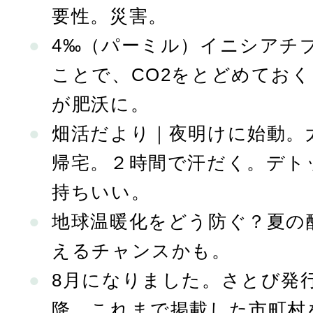
要性。災害。
4‰（パーミル）イニシアチ
ことで、CO2をとどめてお
が肥沃に。
畑活だより｜夜明けに始動。
帰宅。２時間で汗だく。デト
持ちいい。
地球温暖化をどう防ぐ？夏の
えるチャンスかも。
8月になりました。さとび発行
降、これまで掲載した市町村